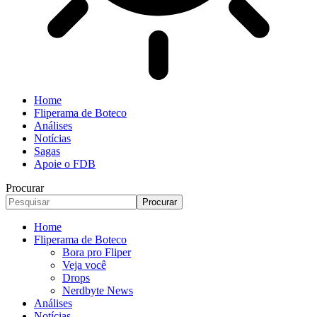
Home
Fliperama de Boteco
Análises
Notícias
Sagas
Apoie o FDB
Procurar
Home
Fliperama de Boteco
Bora pro Fliper
Veja você
Drops
Nerdbyte News
Análises
Notícias