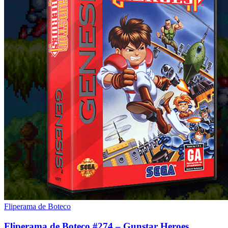
Fliperama de Boteco
Fliperama de Boteco #274 – Gunstar Heroes