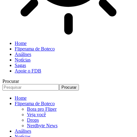
Home
Fliperama de Boteco
Análises
Notícias
Sagas
Apoie o FDB
Procurar
Home
Fliperama de Boteco
Bora pro Fliper
Veja você
Drops
Nerdbyte News
Análises
Notícias