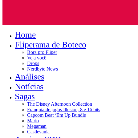
Home
Fliperama de Boteco
Bora pro Fliper
Veja você
Drops
Nerdbyte News
Análises
Notícias
Sagas
The Disney Afternoon Collection
Franquia de jogos Illusion, 8 e 16 bits
Capcom Beat ‘Em Up Bundle
Mario
Megaman
Castlevania