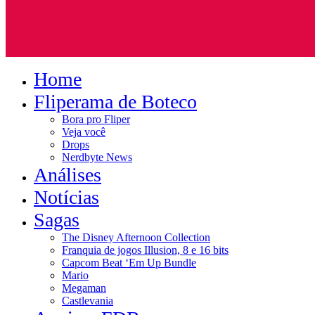
Home
Fliperama de Boteco
Bora pro Fliper
Veja você
Drops
Nerdbyte News
Análises
Notícias
Sagas
The Disney Afternoon Collection
Franquia de jogos Illusion, 8 e 16 bits
Capcom Beat ‘Em Up Bundle
Mario
Megaman
Castlevania