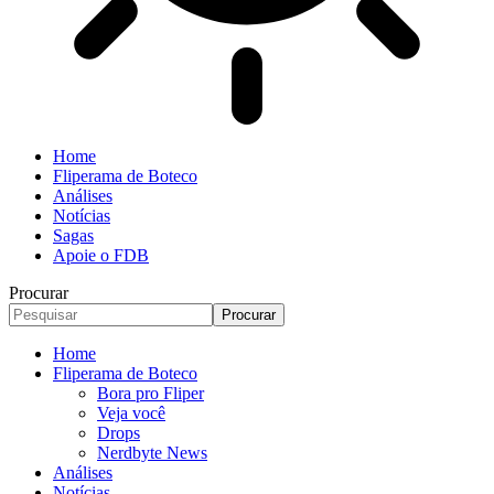
Home
Fliperama de Boteco
Análises
Notícias
Sagas
Apoie o FDB
Procurar
Home
Fliperama de Boteco
Bora pro Fliper
Veja você
Drops
Nerdbyte News
Análises
Notícias