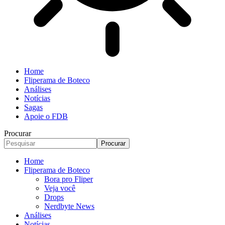
Home
Fliperama de Boteco
Análises
Notícias
Sagas
Apoie o FDB
Procurar
Home
Fliperama de Boteco
Bora pro Fliper
Veja você
Drops
Nerdbyte News
Análises
Notícias