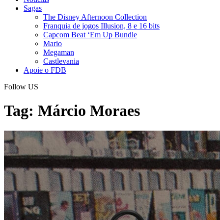
Sagas
The Disney Afternoon Collection
Franquia de jogos Illusion, 8 e 16 bits
Capcom Beat ‘Em Up Bundle
Mario
Megaman
Castlevania
Apoie o FDB
Follow US
Tag:
Márcio Moraes