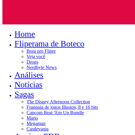
Home
Fliperama de Boteco
Bora pro Fliper
Veja você
Drops
Nerdbyte News
Análises
Notícias
Sagas
The Disney Afternoon Collection
Franquia de jogos Illusion, 8 e 16 bits
Capcom Beat ‘Em Up Bundle
Mario
Megaman
Castlevania