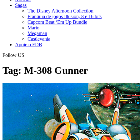
Sagas
The Disney Afternoon Collection
Franquia de jogos Illusion, 8 e 16 bits
Capcom Beat ‘Em Up Bundle
Mario
Megaman
Castlevania
Apoie o FDB
Follow US
Tag:
M-308 Gunner