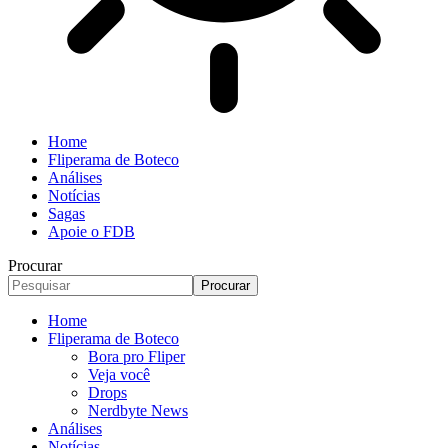
Home
Fliperama de Boteco
Análises
Notícias
Sagas
Apoie o FDB
Procurar
Home
Fliperama de Boteco
Bora pro Fliper
Veja você
Drops
Nerdbyte News
Análises
Notícias