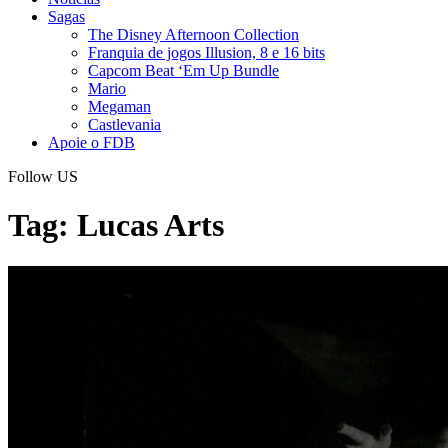
Sagas
The Disney Afternoon Collection
Franquia de jogos Illusion, 8 e 16 bits
Capcom Beat ‘Em Up Bundle
Mario
Megaman
Castlevania
Apoie o FDB
Follow US
Tag:
Lucas Arts