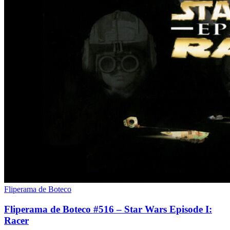
Fliperama de Boteco
Fliperama de Boteco #516 – Star Wars Episode I:
Racer