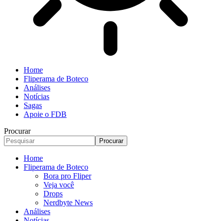
Home
Fliperama de Boteco
Análises
Notícias
Sagas
Apoie o FDB
Procurar
Home
Fliperama de Boteco
Bora pro Fliper
Veja você
Drops
Nerdbyte News
Análises
Notícias