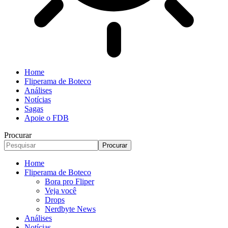
Home
Fliperama de Boteco
Análises
Notícias
Sagas
Apoie o FDB
Procurar
Home
Fliperama de Boteco
Bora pro Fliper
Veja você
Drops
Nerdbyte News
Análises
Notícias