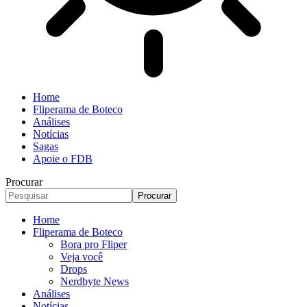
Home
Fliperama de Boteco
Análises
Notícias
Sagas
Apoie o FDB
Procurar
Home
Fliperama de Boteco
Bora pro Fliper
Veja você
Drops
Nerdbyte News
Análises
Notícias