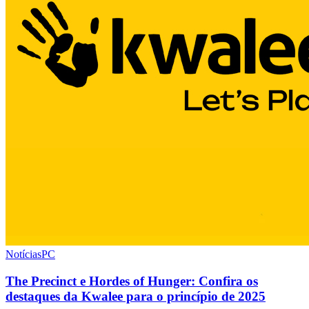
Notícias
PC
The Precinct e Hordes of Hunger: Confira os
destaques da Kwalee para o princípio de 2025