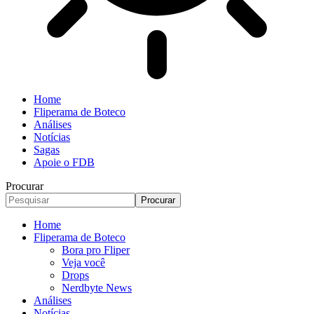
Home
Fliperama de Boteco
Análises
Notícias
Sagas
Apoie o FDB
Procurar
Home
Fliperama de Boteco
Bora pro Fliper
Veja você
Drops
Nerdbyte News
Análises
Notícias