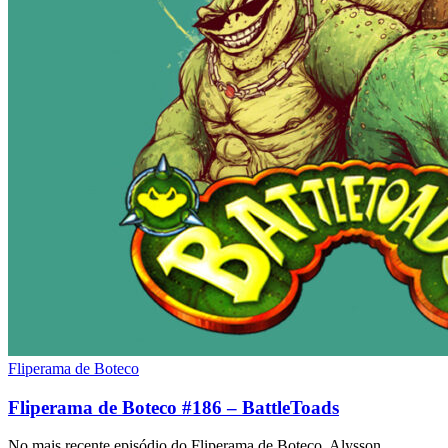
Fliperama de Boteco
Fliperama de Boteco #186 – BattleToads
No mais recente episódio do Fliperama de Boteco, Alysson