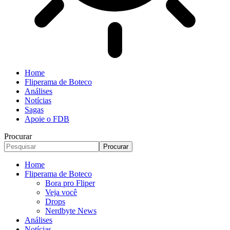
Home
Fliperama de Boteco
Análises
Notícias
Sagas
Apoie o FDB
Procurar
Home
Fliperama de Boteco
Bora pro Fliper
Veja você
Drops
Nerdbyte News
Análises
Notícias