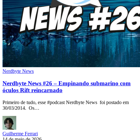
Nerdbyte News
Nerdbyte News #26 – Empinando submarino com
óculos Rift reincarnado
Primeiro de tudo, esse #podcast Nerdbyte News foi postado em
30/03/2014. Os…
Guilherme Ferrari
14 de maio de 2026