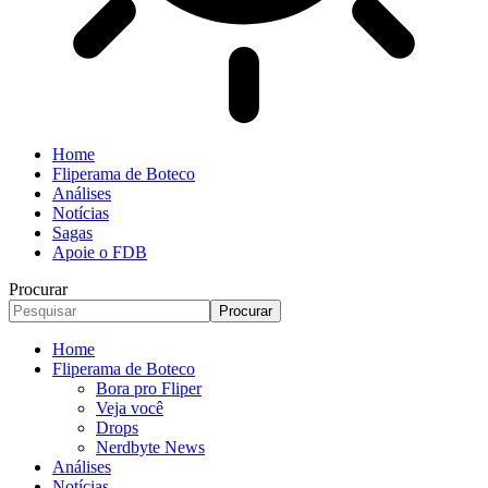
Home
Fliperama de Boteco
Análises
Notícias
Sagas
Apoie o FDB
Procurar
Home
Fliperama de Boteco
Bora pro Fliper
Veja você
Drops
Nerdbyte News
Análises
Notícias