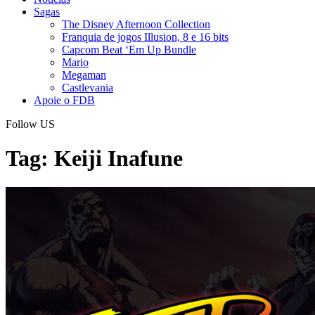
Sagas
The Disney Afternoon Collection
Franquia de jogos Illusion, 8 e 16 bits
Capcom Beat ‘Em Up Bundle
Mario
Megaman
Castlevania
Apoie o FDB
Follow US
Tag:
Keiji Inafune