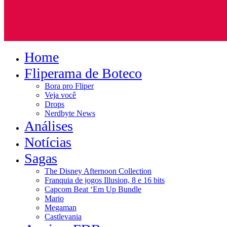
Home
Fliperama de Boteco
Bora pro Fliper
Veja você
Drops
Nerdbyte News
Análises
Notícias
Sagas
The Disney Afternoon Collection
Franquia de jogos Illusion, 8 e 16 bits
Capcom Beat ‘Em Up Bundle
Mario
Megaman
Castlevania