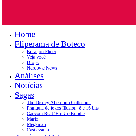
Home
Fliperama de Boteco
Bora pro Fliper
Veja você
Drops
Nerdbyte News
Análises
Notícias
Sagas
The Disney Afternoon Collection
Franquia de jogos Illusion, 8 e 16 bits
Capcom Beat ‘Em Up Bundle
Mario
Megaman
Castlevania