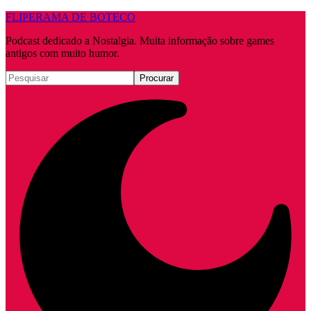
FLIPERAMA DE BOTECO
Podcast dedicado a Nostalgia. Muita informação sobre games
antigos com muito humor.