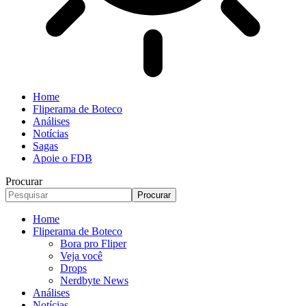
Home
Fliperama de Boteco
Análises
Notícias
Sagas
Apoie o FDB
Procurar
Home
Fliperama de Boteco
Bora pro Fliper
Veja você
Drops
Nerdbyte News
Análises
Notícias