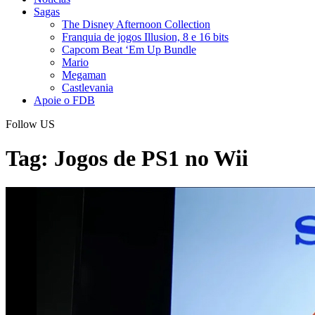
Sagas
The Disney Afternoon Collection
Franquia de jogos Illusion, 8 e 16 bits
Capcom Beat ‘Em Up Bundle
Mario
Megaman
Castlevania
Apoie o FDB
Follow US
Tag:
Jogos de PS1 no Wii