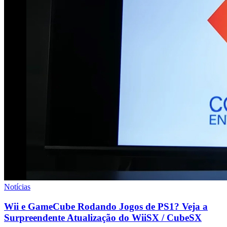
Notícias
Wii e GameCube Rodando Jogos de PS1? Veja a
Surpreendente Atualização do WiiSX / CubeSX