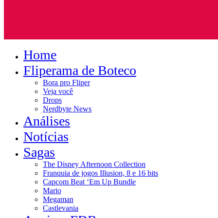
Home
Fliperama de Boteco
Bora pro Fliper
Veja você
Drops
Nerdbyte News
Análises
Notícias
Sagas
The Disney Afternoon Collection
Franquia de jogos Illusion, 8 e 16 bits
Capcom Beat ‘Em Up Bundle
Mario
Megaman
Castlevania