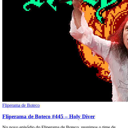
Fliperama de Boteco
Fliperama de Boteco #445 – Holy Diver
No novo episódio do Fliperama de Boteco, reunimos o time de