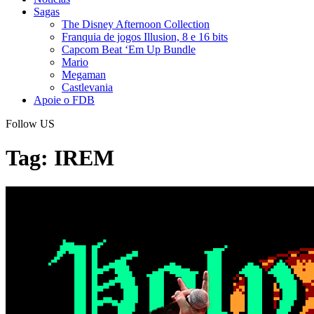
Sagas
The Disney Afternoon Collection
Franquia de jogos Illusion, 8 e 16 bits
Capcom Beat ‘Em Up Bundle
Mario
Megaman
Castlevania
Apoie o FDB
Follow US
Tag:
IREM