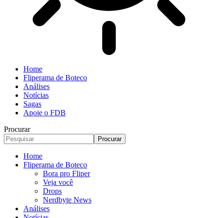
Home
Fliperama de Boteco
Análises
Notícias
Sagas
Apoie o FDB
Procurar
Home
Fliperama de Boteco
Bora pro Fliper
Veja você
Drops
Nerdbyte News
Análises
Notícias