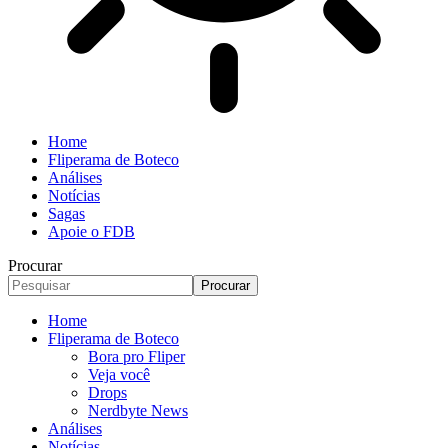
Home
Fliperama de Boteco
Análises
Notícias
Sagas
Apoie o FDB
Procurar
Home
Fliperama de Boteco
Bora pro Fliper
Veja você
Drops
Nerdbyte News
Análises
Notícias