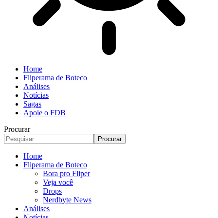
Home
Fliperama de Boteco
Análises
Notícias
Sagas
Apoie o FDB
Procurar
Home
Fliperama de Boteco
Bora pro Fliper
Veja você
Drops
Nerdbyte News
Análises
Notícias