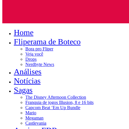
Home
Fliperama de Boteco
Bora pro Fliper
Veja você
Drops
Nerdbyte News
Análises
Notícias
Sagas
The Disney Afternoon Collection
Franquia de jogos Illusion, 8 e 16 bits
Capcom Beat ‘Em Up Bundle
Mario
Megaman
Castlevania