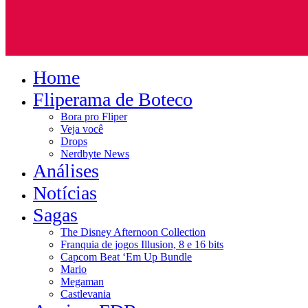
Home
Fliperama de Boteco
Bora pro Fliper
Veja você
Drops
Nerdbyte News
Análises
Notícias
Sagas
The Disney Afternoon Collection
Franquia de jogos Illusion, 8 e 16 bits
Capcom Beat ‘Em Up Bundle
Mario
Megaman
Castlevania