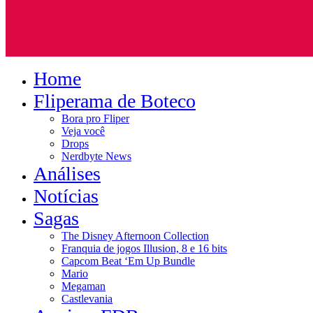
Home
Fliperama de Boteco
Bora pro Fliper
Veja você
Drops
Nerdbyte News
Análises
Notícias
Sagas
The Disney Afternoon Collection
Franquia de jogos Illusion, 8 e 16 bits
Capcom Beat ‘Em Up Bundle
Mario
Megaman
Castlevania