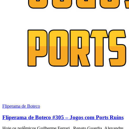
Fliperama de Boteco
Fliperama de Boteco #305 – Jogos com Ports Ruins
Hoje os polêmicos Guilherme Ferrari, Renato Guardia, Alexandre