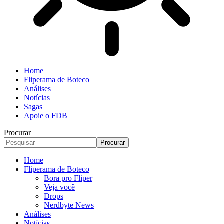
Home
Fliperama de Boteco
Análises
Notícias
Sagas
Apoie o FDB
Procurar
Home
Fliperama de Boteco
Bora pro Fliper
Veja você
Drops
Nerdbyte News
Análises
Notícias