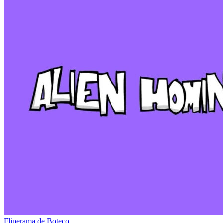
Fliperama de Boteco