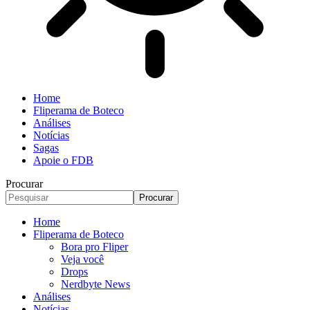
Home
Fliperama de Boteco
Análises
Notícias
Sagas
Apoie o FDB
Procurar
Home
Fliperama de Boteco
Bora pro Fliper
Veja você
Drops
Nerdbyte News
Análises
Notícias