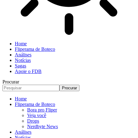
Home
Fliperama de Boteco
Análises
Notícias
Sagas
Apoie o FDB
Procurar
Home
Fliperama de Boteco
Bora pro Fliper
Veja você
Drops
Nerdbyte News
Análises
Notícias