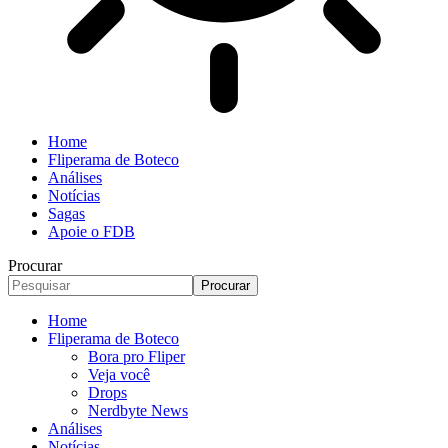
Home
Fliperama de Boteco
Análises
Notícias
Sagas
Apoie o FDB
Procurar
Home
Fliperama de Boteco
Bora pro Fliper
Veja você
Drops
Nerdbyte News
Análises
Notícias