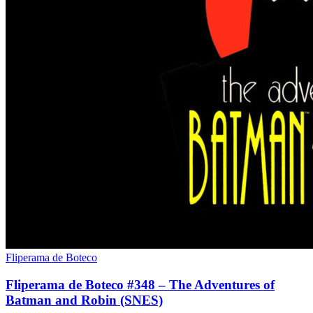
Fliperama de Boteco
Fliperama de Boteco #348 – The Adventures of
Batman and Robin (SNES)