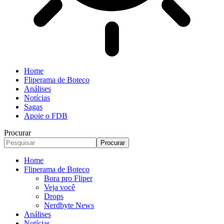
Home
Fliperama de Boteco
Análises
Notícias
Sagas
Apoie o FDB
Procurar
Home
Fliperama de Boteco
Bora pro Fliper
Veja você
Drops
Nerdbyte News
Análises
Notícias