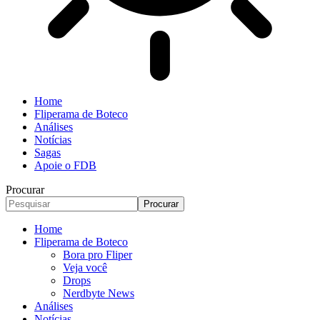
Home
Fliperama de Boteco
Análises
Notícias
Sagas
Apoie o FDB
Procurar
Home
Fliperama de Boteco
Bora pro Fliper
Veja você
Drops
Nerdbyte News
Análises
Notícias