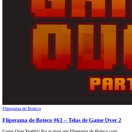
Fliperama de Boteco
Fliperama de Boteco #63 – Telas de Game Over 2
Game Over Yeahh!! No ar mais um Fliperama de Boteco com