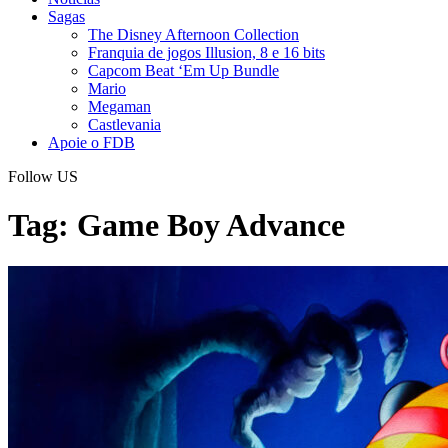
Sagas
The Disney Afternoon Collection
Franquia de jogos Illusion, 8 e 16 bits
Capcom Beat ‘Em Up Bundle
Mario
Megaman
Castlevania
Apoie o FDB
Follow US
Tag:
Game Boy Advance