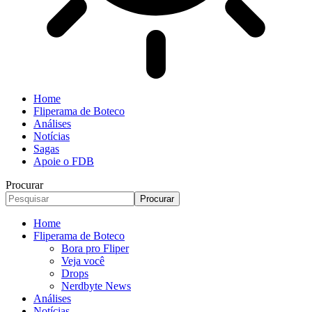
Home
Fliperama de Boteco
Análises
Notícias
Sagas
Apoie o FDB
Procurar
Home
Fliperama de Boteco
Bora pro Fliper
Veja você
Drops
Nerdbyte News
Análises
Notícias