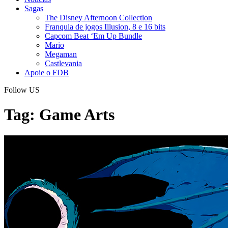
Sagas
The Disney Afternoon Collection
Franquia de jogos Illusion, 8 e 16 bits
Capcom Beat ‘Em Up Bundle
Mario
Megaman
Castlevania
Apoie o FDB
Follow US
Tag:
Game Arts