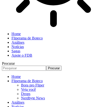
Home
Fliperama de Boteco
Análises
Notícias
Sagas
Apoie o FDB
Procurar
Home
Fliperama de Boteco
Bora pro Fliper
Veja você
Drops
Nerdbyte News
Análises
Notícias