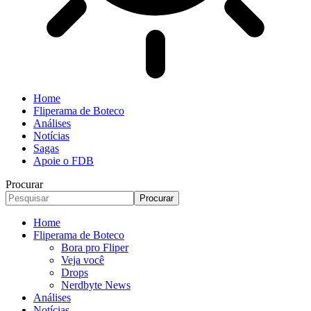
Home
Fliperama de Boteco
Análises
Notícias
Sagas
Apoie o FDB
Procurar
Home
Fliperama de Boteco
Bora pro Fliper
Veja você
Drops
Nerdbyte News
Análises
Notícias