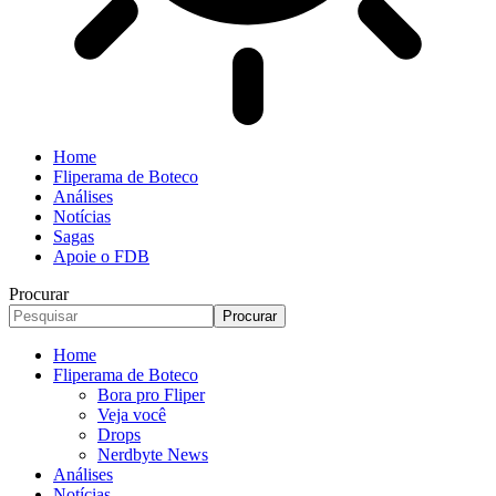
Home
Fliperama de Boteco
Análises
Notícias
Sagas
Apoie o FDB
Procurar
Home
Fliperama de Boteco
Bora pro Fliper
Veja você
Drops
Nerdbyte News
Análises
Notícias