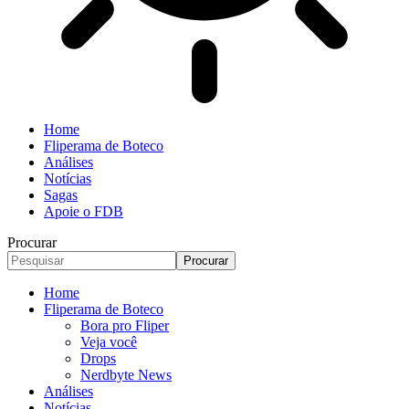
Home
Fliperama de Boteco
Análises
Notícias
Sagas
Apoie o FDB
Procurar
Home
Fliperama de Boteco
Bora pro Fliper
Veja você
Drops
Nerdbyte News
Análises
Notícias