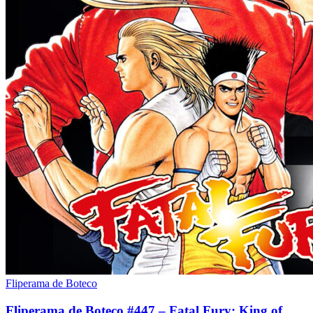
Fliperama de Boteco
Fliperama de Boteco #447 – Fatal Fury: King of