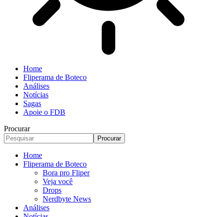
Home
Fliperama de Boteco
Análises
Notícias
Sagas
Apoie o FDB
Procurar
Home
Fliperama de Boteco
Bora pro Fliper
Veja você
Drops
Nerdbyte News
Análises
Notícias