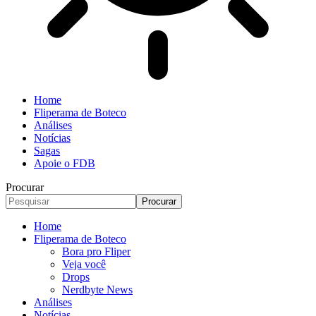
Home
Fliperama de Boteco
Análises
Notícias
Sagas
Apoie o FDB
Procurar
Home
Fliperama de Boteco
Bora pro Fliper
Veja você
Drops
Nerdbyte News
Análises
Notícias