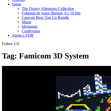
Sagas
The Disney Afternoon Collection
Franquia de jogos Illusion, 8 e 16 bits
Capcom Beat ‘Em Up Bundle
Mario
Megaman
Castlevania
Apoie o FDB
Follow US
Tag:
Famicom 3D System