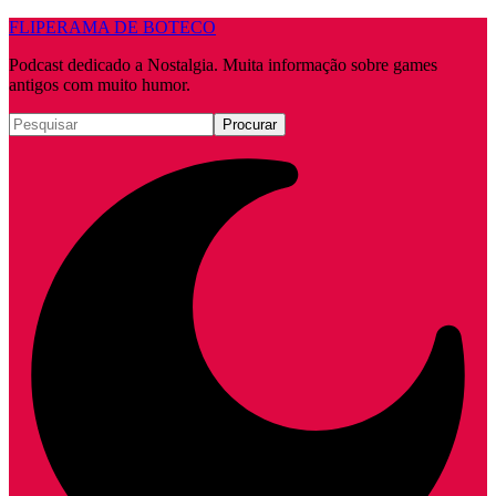
FLIPERAMA DE BOTECO
Podcast dedicado a Nostalgia. Muita informação sobre games
antigos com muito humor.