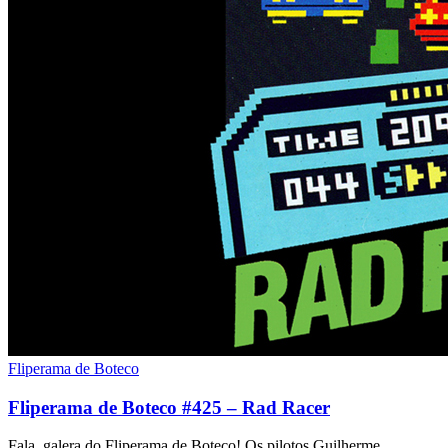
Fliperama de Boteco
Fliperama de Boteco #425 – Rad Racer
Fala, galera do Fliperama de Boteco! Os pilotos Guilherme