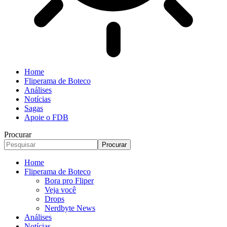
Home
Fliperama de Boteco
Análises
Notícias
Sagas
Apoie o FDB
Procurar
Home
Fliperama de Boteco
Bora pro Fliper
Veja você
Drops
Nerdbyte News
Análises
Notícias