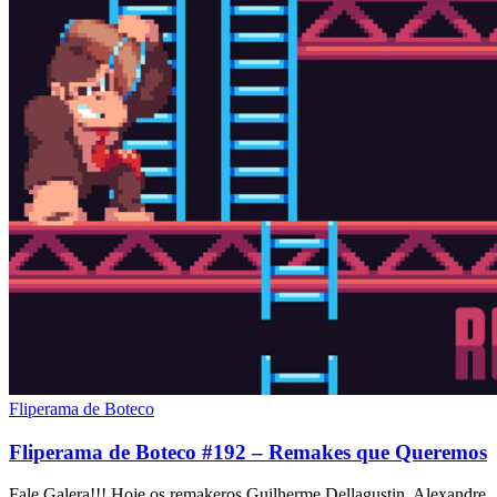
Fliperama de Boteco
Fliperama de Boteco #192 – Remakes que Queremos
Fale Galera!!! Hoje os remakeros Guilherme Dellagustin, Alexandre