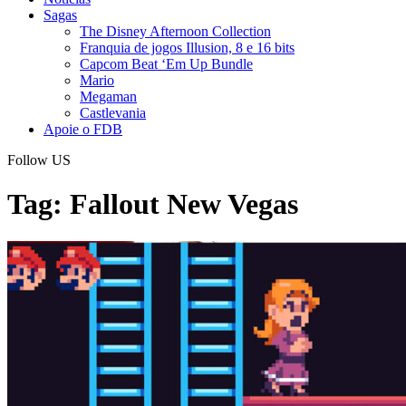
Sagas
The Disney Afternoon Collection
Franquia de jogos Illusion, 8 e 16 bits
Capcom Beat ‘Em Up Bundle
Mario
Megaman
Castlevania
Apoie o FDB
Follow US
Tag:
Fallout New Vegas