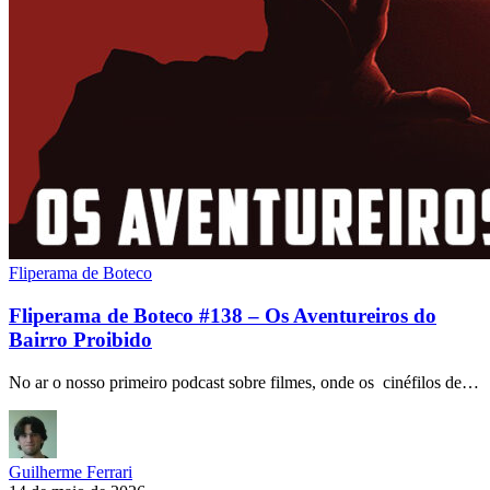
Fliperama de Boteco
Fliperama de Boteco #138 – Os Aventureiros do
Bairro Proibido
No ar o nosso primeiro podcast sobre filmes, onde os cinéfilos de…
Guilherme Ferrari