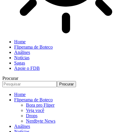
Home
Fliperama de Boteco
Análises
Notícias
Sagas
Apoie o FDB
Procurar
Home
Fliperama de Boteco
Bora pro Fliper
Veja você
Drops
Nerdbyte News
Análises
Notícias