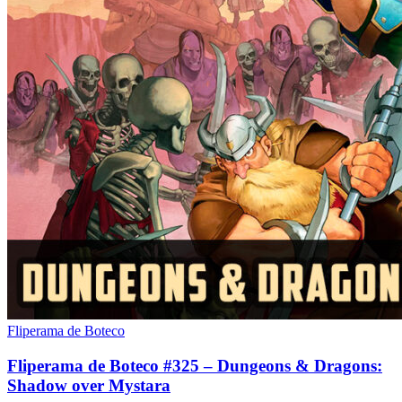
Fliperama de Boteco
Fliperama de Boteco #325 – Dungeons & Dragons:
Shadow over Mystara