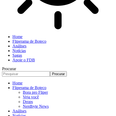
Home
Fliperama de Boteco
Análises
Notícias
Sagas
Apoie o FDB
Procurar
Home
Fliperama de Boteco
Bora pro Fliper
Veja você
Drops
Nerdbyte News
Análises
Notícias