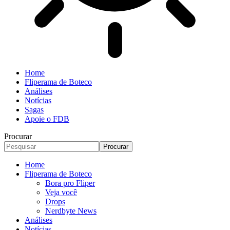
Home
Fliperama de Boteco
Análises
Notícias
Sagas
Apoie o FDB
Procurar
Home
Fliperama de Boteco
Bora pro Fliper
Veja você
Drops
Nerdbyte News
Análises
Notícias