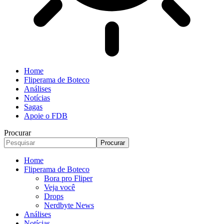
Home
Fliperama de Boteco
Análises
Notícias
Sagas
Apoie o FDB
Procurar
Home
Fliperama de Boteco
Bora pro Fliper
Veja você
Drops
Nerdbyte News
Análises
Notícias