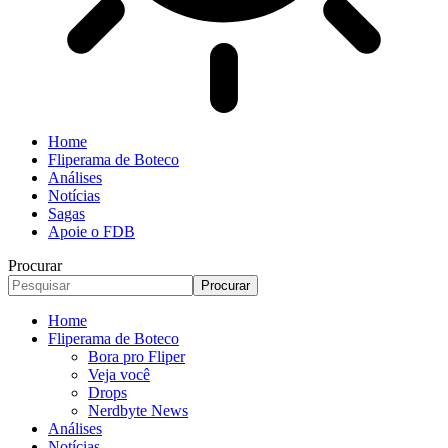
Home
Fliperama de Boteco
Análises
Notícias
Sagas
Apoie o FDB
Procurar
Home
Fliperama de Boteco
Bora pro Fliper
Veja você
Drops
Nerdbyte News
Análises
Notícias