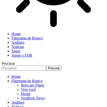
Home
Fliperama de Boteco
Análises
Notícias
Sagas
Apoie o FDB
Procurar
Home
Fliperama de Boteco
Bora pro Fliper
Veja você
Drops
Nerdbyte News
Análises
Notícias