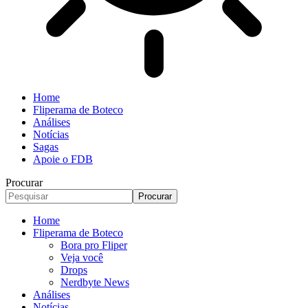
Home
Fliperama de Boteco
Análises
Notícias
Sagas
Apoie o FDB
Procurar
Home
Fliperama de Boteco
Bora pro Fliper
Veja você
Drops
Nerdbyte News
Análises
Notícias