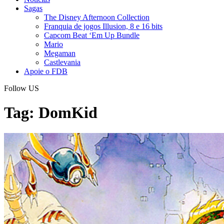
Sagas
The Disney Afternoon Collection
Franquia de jogos Illusion, 8 e 16 bits
Capcom Beat ‘Em Up Bundle
Mario
Megaman
Castlevania
Apoie o FDB
Follow US
Tag:
DomKid