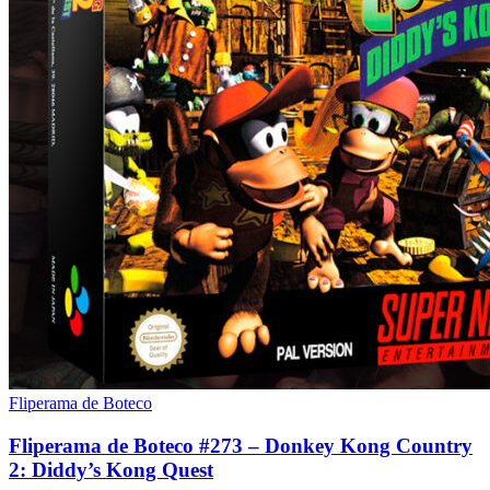
Fliperama de Boteco
Fliperama de Boteco #273 – Donkey Kong Country
2: Diddy’s Kong Quest