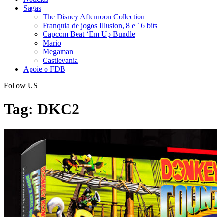
Sagas
The Disney Afternoon Collection
Franquia de jogos Illusion, 8 e 16 bits
Capcom Beat ‘Em Up Bundle
Mario
Megaman
Castlevania
Apoie o FDB
Follow US
Tag:
DKC2