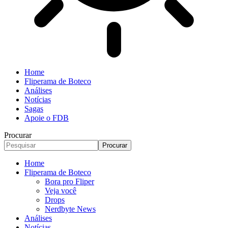
Home
Fliperama de Boteco
Análises
Notícias
Sagas
Apoie o FDB
Procurar
Home
Fliperama de Boteco
Bora pro Fliper
Veja você
Drops
Nerdbyte News
Análises
Notícias