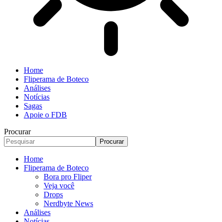
Home
Fliperama de Boteco
Análises
Notícias
Sagas
Apoie o FDB
Procurar
Home
Fliperama de Boteco
Bora pro Fliper
Veja você
Drops
Nerdbyte News
Análises
Notícias