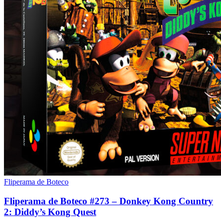
Fliperama de Boteco
Fliperama de Boteco #273 – Donkey Kong Country
2: Diddy’s Kong Quest