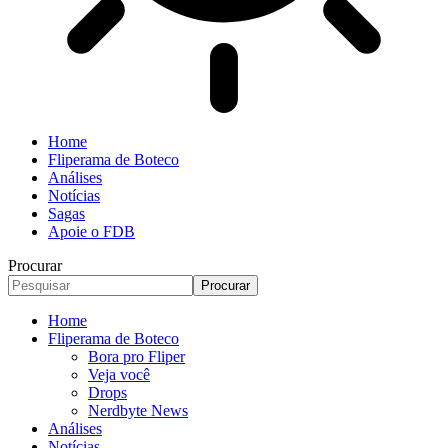
Home
Fliperama de Boteco
Análises
Notícias
Sagas
Apoie o FDB
Procurar
Home
Fliperama de Boteco
Bora pro Fliper
Veja você
Drops
Nerdbyte News
Análises
Notícias