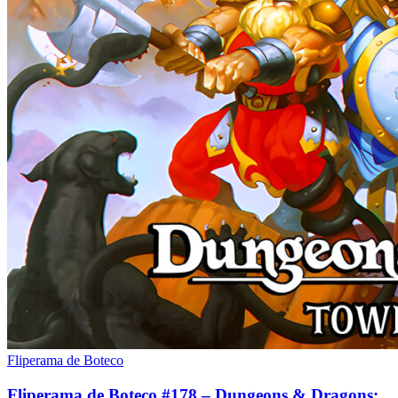
Fliperama de Boteco
Fliperama de Boteco #178 – Dungeons & Dragons: