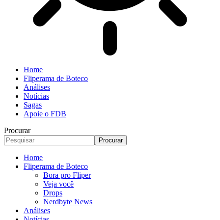
Home
Fliperama de Boteco
Análises
Notícias
Sagas
Apoie o FDB
Procurar
Home
Fliperama de Boteco
Bora pro Fliper
Veja você
Drops
Nerdbyte News
Análises
Notícias