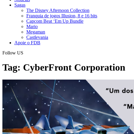
Sagas
The Disney Afternoon Collection
Franquia de jogos Illusion, 8 e 16 bits
Capcom Beat ‘Em Up Bundle
Mario
Megaman
Castlevania
Apoie o FDB
Follow US
Tag:
CyberFront Corporation