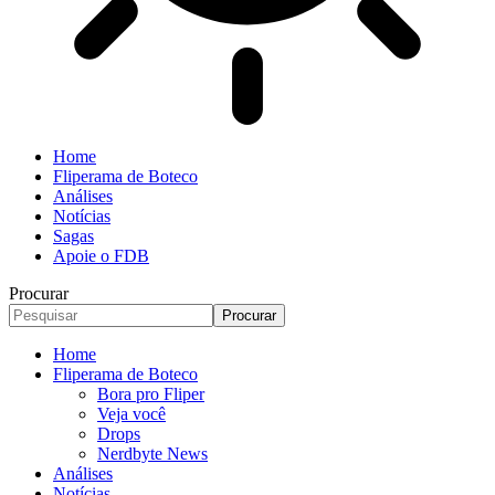
Home
Fliperama de Boteco
Análises
Notícias
Sagas
Apoie o FDB
Procurar
Home
Fliperama de Boteco
Bora pro Fliper
Veja você
Drops
Nerdbyte News
Análises
Notícias